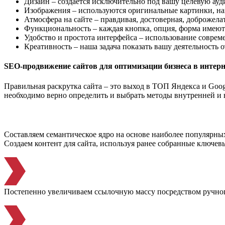
Дизайн – создается исключительно под вашу целевую ауди
Изображения – используются оригинальные картинки, на
Атмосфера на сайте – правдивая, достоверная, доброжела
Функциональность – каждая кнопка, опция, форма имеют
Удобство и простота интерфейса – использование соврем
Креативность – наша задача показать вашу деятельность
SEO-продвижение сайтов для оптимизации бизнеса в интерн
Правильная раскрутка сайта – это выход в ТОП Яндекса и Goog
необходимо верно определить и выбрать методы внутренней и
Составляем семантическое ядро на основе наиболее популярны
Создаем контент для сайта, используя ранее собранные ключев
Постепенно увеличиваем ссылочную массу посредством ручно