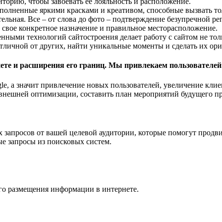
торию, чтобы завоевать ее лояльность и расположение.
полненные яркими красками и креативом, способные вызвать то
тельная. Все – от слова до фото – подтверждение безупречной р
 свое конкретное назначение и правильное месторасположение.
енными технологий сайтостроения делает работу с сайтом не то
 отличной от других, найти уникальные моменты и сделать их о
ете и расширения его границ. Мы привлекаем пользователей 
le, а значит привлечение новых пользователей, увеличение клие
 внешней оптимизации, составить план мероприятий будущего п
х запросов от вашей целевой аудитории, которые помогут продв
ые запросы из поисковых систем.
го размещения информации в интернете.