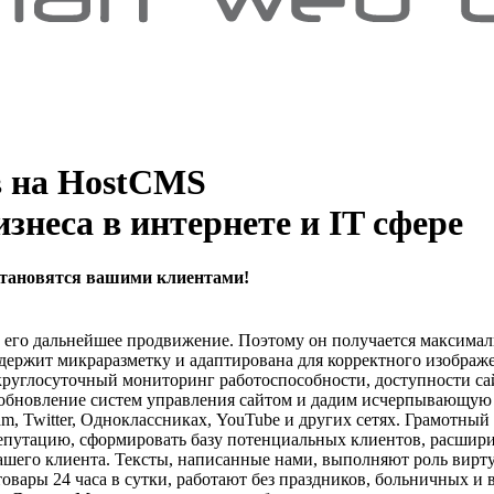
в на
HostCMS
знеса в интернете и IT cфере
 становятся вашими клиентами!
 его дальнейшее продвижение. Поэтому он получается максима
держит микраразметку и адаптирована для корректного изображе
м круглосуточный мониторинг работоспособности, доступности 
 обновление систем управления сайтом и дадим исчерпывающую
ram, Twitter, Одноклассниках, YouTube и других сетях. Грамотн
епутацию, сформировать базу потенциальных клиентов, расшири
шего клиента. Тексты, написанные нами, выполняют роль вирту
вары 24 часа в сутки, работают без праздников, больничных и