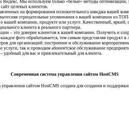
 Яндекс. Мы используем только «белые» методы оптимизации, з
 сайт целевых клиентов.
правленных на формирования положительного имиджа вашей комп
, вытесняя отрицательные упоминания о вашей компании из ТОП
 вашей компании, продукте или услуге. Качественный, яркий, 
циального клиента в реального партнера.
укции – это доверие клиентов к вашей компании. Получить и сох
каждое фото обрабатывается, тем самым представляя продукт в 
ов для организаций: построение и обслуживание корпоративных
ые услуги, так и проводим абонентское обслуживание предприят
 удобный для вас и привлекательный для клиента.
Современная система управления сайтом HostCMS
ма управления сайтом HostCMS создана для создания и поддержк